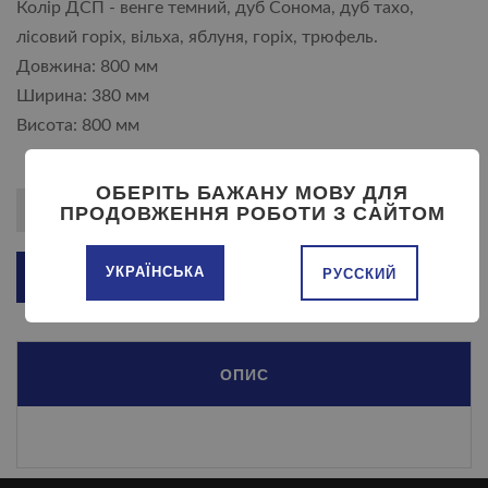
Колір ДСП - венге темний, дуб Сонома, дуб тахо,
лісовий горіх, вільха, яблуня, горіх, трюфель.
Довжина: 800 мм
Ширина: 380 мм
Висота: 800 мм
ОБЕРІТЬ БАЖАНУ МОВУ ДЛЯ
ПРОДОВЖЕННЯ РОБОТИ З САЙТОМ
УКРАЇНСЬКА
РУССКИЙ
ДОДАТИ В КОШИК
ОПИС