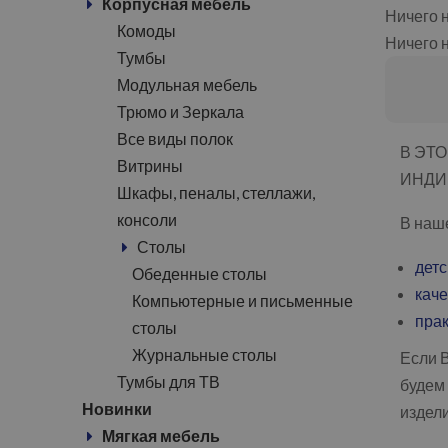
Корпусная мебель
Ничего 
Комоды
Ничего 
Тумбы
Модульная мебель
Трюмо и Зеркала
Все виды полок
В ЭТ
Витрины
ИНДИ
Шкафы, пеналы, стеллажи,
консоли
В наш
Столы
детс
Обеденные столы
каче
Компьютерные и письменные
прак
столы
Журнальные столы
Если 
Тумбы для ТВ
будем 
Новинки
издели
Мягкая мебель