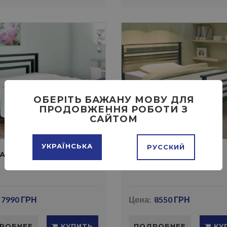
ОБЕРІТЬ БАЖАНУ МОВУ ДЛЯ
ПРОДОВЖЕННЯ РОБОТИ З
САЙТОМ
УКРАЇНСЬКА
РУССКИЙ
АТЬ БРИО
КРОВАТЬ ЛЕКС
7990 ГРН
Цена:
8550 ГРН
РОБНЕЕ
КУПИТЬ
ПОДРОБНЕЕ
КУ