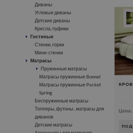
Диваны
Угловые диваны
Детские диваны
Кресла, пуфики
Гостиные
Стенки, горки
Мини-стенки
Матрасы
Пружинные матрасы
Матрасы пружинные Bonnel
Матрасы пружинные Pocket
КРОВ
Spring
Беспружинные матрасы
Топперы, футоны , матрасы для
Цена:
диванов
Детские матрасы
ПОД
Аксессуары для матрасов