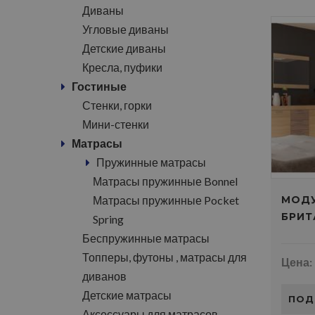
Диваны
Угловые диваны
Детские диваны
Кресла, пуфики
Гостиные
Стенки, горки
Мини-стенки
Матрасы
Пружинные матрасы
Матрасы пружинные Bonnel
Матрасы пружинные Pocket
МОДУ
БРИТ
Spring
Беспружинные матрасы
Топперы, футоны , матрасы для
Цена:
диванов
Детские матрасы
ПОД
Аксессуары для матрасов