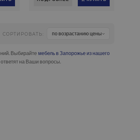
по возрастанию цены
СОРТИРОВАТЬ:
ений. Выбирайте
мебель в Запорожье из нашего
ответят на Ваши вопросы.