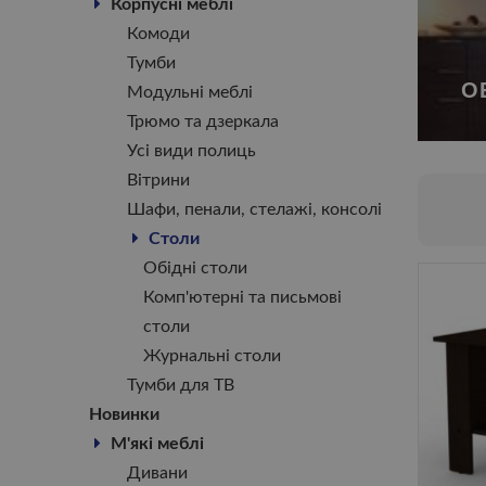
Корпусні меблі
Комоди
Тумби
О
Модульні меблі
Трюмо та дзеркала
Усі види полиць
Вітрини
Шафи, пенали, стелажі, консолі
Столи
Обідні столи
Комп'ютерні та письмові
столи
Журнальні столи
Тумби для ТВ
Новинки
М'які меблі
Дивани