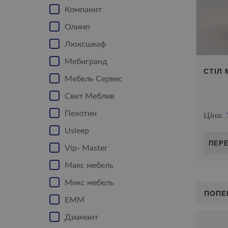
Компанит
Олимп
Люксшкаф
Мебигранд
СТІЛ
Мебель Сервис
Свит Меблив
Пехотин
Ціна:
Usleep
ПЕР
Vip- Master
Макс мебель
Микс мебель
ПОПЕ
ЕММ
Диамант