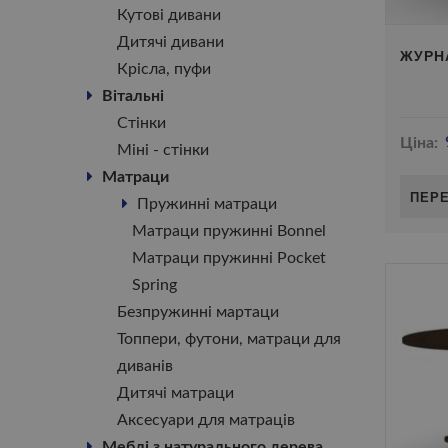
Кутові дивани
Дитячі дивани
ЖУРН
Крісла, пуфи
Вітальні
Стінки
Ціна:
Міні - стінки
Матраци
ПЕР
Пружинні матраци
Матраци пружинні Bonnel
Матраци пружинні Pocket
Spring
Безпружинні мартаци
Топпери, футони, матраци для
диванів
Дитячі матраци
Аксесуари для матраців
Меблі з натурального дерева