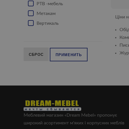
РТВ -мебель
Метакам
Ціни н
Вертикаль
Обід
Комп
Пись
Журн
СБРОС
ПРИМЕНИТЬ
Меблевий магазин «Dream Mebel» пропонує
широкий асортимент м'яких і корпусних меблів