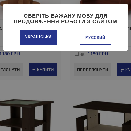
ОБЕРІТЬ БАЖАНУ МОВУ ДЛЯ
ПРОДОВЖЕННЯ РОБОТИ З САЙТОМ
ЛЬНИЙ СТIЛ ВЕНЕЦIЯ-2
ЖУРНАЛЬНИЙ СТIЛ КАПР
УКРАЇНСЬКА
РУССКИЙ
1180 ГРН
Ціна:
1190 ГРН
ЕГЛЯНУТИ
КУПИТИ
ПЕРЕГЛЯНУТИ
КУ