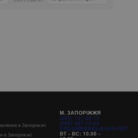
М. ЗАПОРІЖЖЯ
(066) 121-06-15
(068) 447-13-04
овлення в Запоріжжі
DREAMMEBEL@UKR.NET
ВТ - ВС: 10.00 -
и в Запоріжжі