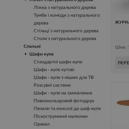
Ліжка з натурального дерева
Тумби і комоди з натурального
ЖУРН
дерева
Стільці з натурального дерева
Столи з натурального дерева
Спальні
Ціна:
Шафи купе
Стандартні шафи-купе
ПЕР
Шафи - купе кутові
Шафи - купе з нішею для ТВ
Розсувні системи
Шафи - купе на замовлення
Повнокольоровий фотодрук
Пенали та консолі до шаф-купе
Піскоструминні малюнки
Оракал