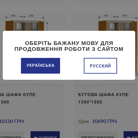
ОБЕРІТЬ БАЖАНУ МОВУ ДЛЯ
ПРОДОВЖЕННЯ РОБОТИ З САЙТОМ
УКРАЇНСЬКА
РУССКИЙ
ВА ШАФА КУПЕ
КУТОВА ШАФА КУПЕ
1300
1350*1350
10150 ГРН
Ціна:
10690 ГРН
ЕГЛЯНУТИ
КУПИТИ
ПЕРЕГЛЯНУТИ
КУ