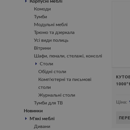
Корпусні меблі
Комоди
Тумби
Модульні меблі
Трюмо та дзеркала
Усі види полиць
Вітрини
Шафи, пенали, стелажі, консолі
Столи
Обідні столи
КУТО
Комп'ютерні та письмові
1000*
столи
Журнальні столи
Ціна:
Тумби для ТВ
Новинки
ПЕР
М'які меблі
Дивани