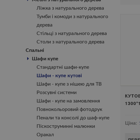
Ліжка з натурального дерева
Тумби і комоди з натурального
дерева
Стільці з натурального дерева
Столи з натурального дерева
Спальні
Шафи купе
Стандартні шафи-купе
Шафи - купе кутові
Шафи - купе з нішею для ТВ
Розсувні системи
КУТО
Шафи - купе на замовлення
1300*
Повнокольоровий фотодрук
Пенали та консолі до шаф-купе
Ціна:
Піскоструминні малюнки
Оракал
ПЕР