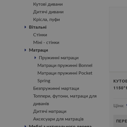
Кутові дивани
Дитячі дивани
Крісла, пуфи
Вітальні
Стінки
Міні - стінки
Матраци
Пружинні матраци
Матраци пружинні Bonnel
Матраци пружинні Pocket
КУТО
Spring
1150*
Безпружинні мартаци
Топпери, футони, матраци для
диванів
Ціна:
Дитячі матраци
Аксесуари для матраців
ПЕР
Меблі з натурального дерева